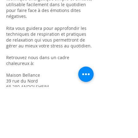
utilisable facilement dans le quotidien
pour faire face à des émotions dites
négatives.
Rita vous guidera pour approfondir les
techniques de respiration et pratiques
de relaxation qui vous permettront de
gérer au mieux votre stress au quotidien.
Retrouvez nous dans un cadre
chaleureux à:
Maison Bellance
39 rue du Nord
68 280 ANDOLSHEIM
Participation : 80 euros la journée
Renseignements et inscriptions au
06.89.35.27.80
ou par email:
i.frechas1@orange.fr
Isabelle FRECHAS